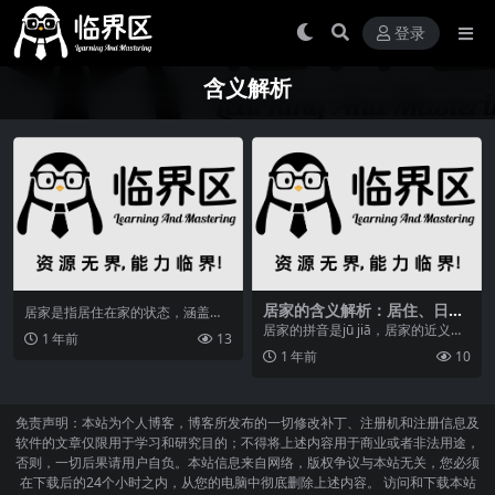
登录
含义解析
居家的含义解析：居住、日常
居家是指居住在家的状态，涵盖日
及住宅等方面的解释
常起居、住宅环境及家庭生活等多
居家的拼音是jū jiā，居家的近义词
1 年前
13
个方面。本文从居住、...
是什么，居家的反义词为出门、外
1 年前
10
出、旅途，居...
免责声明：本站为个人博客，博客所发布的一切修改补丁、注册机和注册信息及
软件的文章仅限用于学习和研究目的；不得将上述内容用于商业或者非法用途，
否则，一切后果请用户自负。本站信息来自网络，版权争议与本站无关，您必须
在下载后的24个小时之内，从您的电脑中彻底删除上述内容。 访问和下载本站