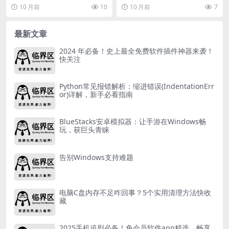
量
AD软件安装包，鼠标右击压缩包选
个链接让大家下载一个软件，如
10 月前
10
10 月前
7
择【解压到当前...
图。wchat这个软件...
最新文章
2024 年必备！史上最全免费软件插件神器来袭！
快关注
Python常见报错解析：缩进错误(IndentationErr
or)详解，新手必看指南
BlueStacks安卓模拟器：让手游在Windows畅
玩，获巨头青睐
告别Windows支持难题
电脑C盘内存不足咋回事？5个实用清理方法快收
藏
2025手机追剧必备！免会员软件app精选，畅享