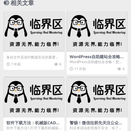
相关文章
WordPress自助建站全攻略，
备份文件是保护数据安全的重要步
轻松打造跨境电商独立网站
骤，本文将详细介绍如何通过云备
WordPress自助建站全攻略！想要
1 年前
6
份或外部驱动器备份文...
拥有一个自己的跨境电商独立网站
11 月前
4
吗？Word...
软件下载方法：机械版CAD软
警惕！微信拉群先关注公众号
件安装步骤全解析
领钱，后竟诱导下注骗你没商
软件下载方法1.打开下载的机械版C
到后来就说群里面不安全，给了一