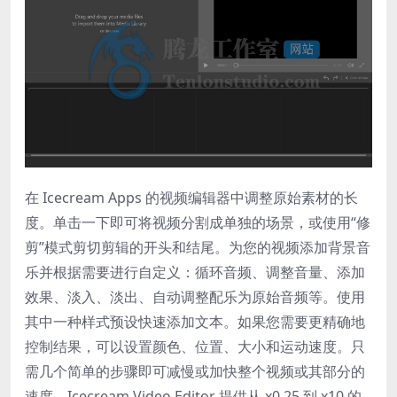
在 Icecream Apps 的视频编辑器中调整原始素材的长
度。单击一下即可将视频分割成单独的场景，或使用“修
剪”模式剪切剪辑的开头和结尾。为您的视频添加背景音
乐并根据需要进行自定义：循环音频、调整音量、添加
效果、淡入、淡出、自动调整配乐为原始音频等。使用
其中一种样式预设快速添加文本。如果您需要更精确地
控制结果，可以设置颜色、位置、大小和运动速度。只
需几个简单的步骤即可减慢或加快整个视频或其部分的
速度。Icecream Video Editor 提供从 x0.25 到 x10 的