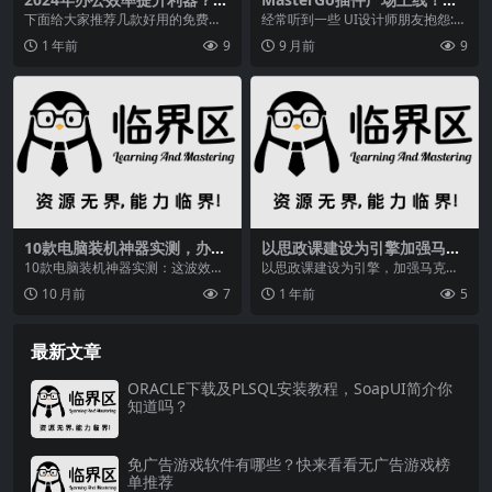
款办公软件推荐及Office卸载
键安装8款高效工具，解决UI
下面给大家推荐几款好用的免费的
经常听到一些 UI设计师朋友抱怨:工
工具介绍
设计师素材烦恼
office办公软件，有需要的小伙伴们
作中发现某个页面的字体很漂亮,很
1 年前
9
9 月前
9
来了解一下...
想知道到底是...
10款电脑装机神器实测，办公
以思政课建设为引擎加强马理
娱乐全搞定，Win用户狂喜
论学习研究宣传，北京取得积
10款电脑装机神器实测：这波效率
以思政课建设为引擎，加强马克思
极进展
直接拉满，Win用户狂喜！——学
主义理论学习研究宣传 北京
10 月前
7
1 年前
5
姐数码评测兄弟们...
市 党的十八大以来，...
最新文章
ORACLE下载及PLSQL安装教程，SoapUI简介你
知道吗？
免广告游戏软件有哪些？快来看看无广告游戏榜
单推荐