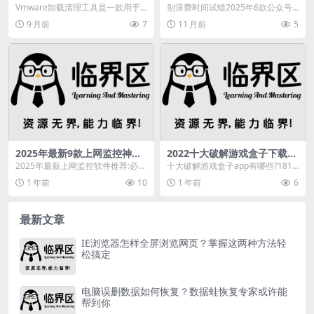
卸载VMware，修复MSI错
器拿捏痛点，壹伴AI编辑器登
Vmware卸载清理工具是一款用于
别浪费时间试错2025年6款公众号
误，清理注册表残留
顶
彻底卸载VMware虚拟机软件并清
编辑器深度横评，排版工具选对不,
9 月前
7
11 月前
5
理其相关组件...
插件,编辑器,...
2025年最新9款上网监控神
2022十大破解游戏盒子下载排
器，安企神软件功能揭秘
行榜，你知道有哪些？
2025年最新上网监控软件推荐:必收
十大破解游戏盒子app有哪些?1818
藏!9款上网监控神器,电脑,网络安全,
3小编为大家带来了2022十大破解
1 年前
10
1 年前
6
应用程...
游戏盒子...
最新文章
IE浏览器怎样全屏浏览网页？掌握这两种方法轻
松搞定
电脑误删数据如何恢复？数据蛙恢复专家或许能
帮到你