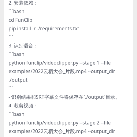
2. 安装依赖：
```bash
cd FunClip
pip install -r ./requirements.txt
```
3. 识别语音：
```bash
python funclip/videoclipper.py --stage 1 --file
examples/2022云栖大会_片段.mp4 --output_dir
./output
```
- 识别结果和SRT字幕文件将保存在`./output`目录。
4. 裁剪视频：
```bash
python funclip/videoclipper.py --stage 2 --file
examples/2022云栖大会_片段.mp4 --output_dir