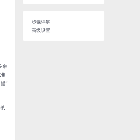
步骤详解
高级设置
有多余
标准
描”
B的