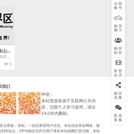
合租
账号
购买
梯子
购买
金山办
粉丝
却陷商
“国民品
fice等
6
影音
会员
系我们
购买
声明：
流量
本站资源来源于互联网公开内
容，仅限个人学习使用，请在
24小时内删除。
联系
客服
非法用途，否则，一切后果请用户自负。本站信息来自网络，版
利性站点，VIP功能仅仅作为用户喜欢本站捐赠打赏功能，本站