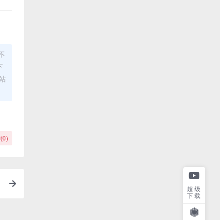
不
下
站
(
0
)
超级
下载