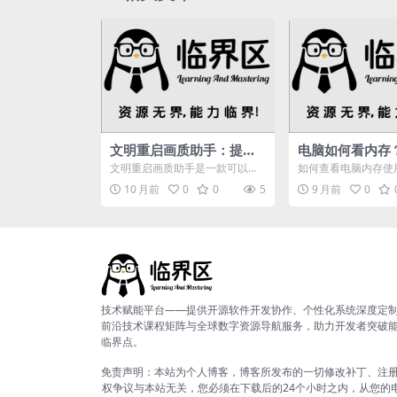
文明重启画质助手：提升
电脑如何看内存
游戏画质，畅享自定义编
绍不同系统查看
文明重启画质助手是一款可以去
如何查看电脑内存使
辑功能
化方法
将为玩家们提供许多帮助性的设
能分析,硬盘,内存条,
10 月前
0
0
5
9 月前
0
定的手游，玩家们在这款游...
内存,使用情况,性...
技术赋能平台——提供开源软件开发协作、个性化系统深度定
前沿技术课程矩阵与全球数字资源导航服务，助力开发者突破
临界点。
免责声明：本站为个人博客，博客所发布的一切修改补丁、注
权争议与本站无关，您必须在下载后的24个小时之内，从您的