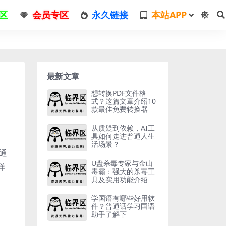
区
会员专区
永久链接
本站APP
最新文章
想转换PDF文件格
式？这篇文章介绍10
款最佳免费转换器
从质疑到依赖，AI工
具如何走进普通人生
活场景？
通
U盘杀毒专家与金山
详
毒霸：强大的杀毒工
具及实用功能介绍
学国语有哪些好用软
件？普通话学习国语
助手了解下