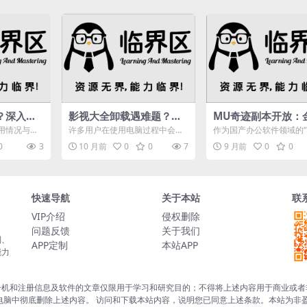
？深入介
影视大全卸载遇难题？常
MU奇迹副本开放：
内存及优
规路径失效根源及分场景
公用户破6.32亿，
用情况与性
许多用户在使用电脑过程中会遇
作为国产办公软件领域的
解决法来啦
业化与体验失衡危机
管理器,电脑
到影视大全无法正常卸载的问
牌”，金山办公凭借WPS Of
0
3
10 月前
0
0
7
9 月前
0
0
题，卸载界面卡死、提示程序...
产品矩阵，...
快速导航
关于本站
联
VIP介绍
侵权删除
问题反馈
关于我们
制、
APP定制
本站APP
能力
册机和注册信息及软件的文章仅限用于学习和研究目的；不得将上述内容用于商业或者
电脑中彻底删除上述内容。 访问和下载本站内容，说明您已同意上述条款。本站为非盈