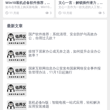
Win10装机必备软件推荐，Q
文心一言：解锁插件潜力，多
Q轻聊版与WPS你知道吗？
维度实现多元化应用
如今在市面上购买新电脑，Win10
文心一言作为一款先进的人工智能
已经是标配的Windows操作系统。
语言模型，凭借其强大的文本生成
11 月前
3
10 月前
5
与理解能力，已成为众...
最新文章
国产软件推荐：系统清理、安全防护与高效办
公，你用过几款？
疫情下居家办公成无奈之选，如何提升企业办公
效率？
国家互联网信息办公室发布国家网络安全事件报
告管理办法，11月1日起施行
装机必备tv版：智能电视一站式应用，轻松解决
应用安装难题