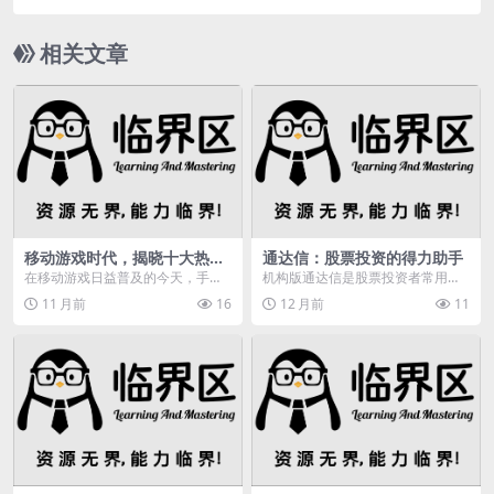
相关文章
移动游戏时代，揭晓十大热门
通达信：股票投资的得力助手
手游平台app排行榜及特色优
在移动游戏日益普及的今天，手游
机构版通达信是股票投资者常用的
势
平台app成为玩家获取游戏资源、
分析工具，尤其适合技术分析爱好
11 月前
16
12 月前
11
享受游戏乐趣的重要...
者。本文将介绍如何有...