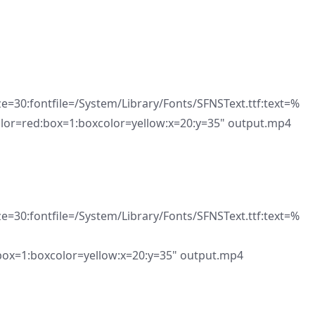
ze=30:fontfile=/System/Library/Fonts/SFNSText.ttf:text=%
or=red:box=1:boxcolor=yellow:x=20:y=35" output.mp4
ze=30:fontfile=/System/Library/Fonts/SFNSText.ttf:text=%
:box=1:boxcolor=yellow:x=20:y=35" output.mp4