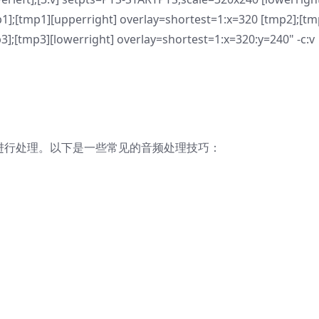
p1];[tmp1][upperright] overlay=shortest=1:x=320 [tmp2];[tm
3];[tmp3][lowerright] overlay=shortest=1:x=320:y=240" -c:v
频进行处理。以下是一些常见的音频处理技巧：