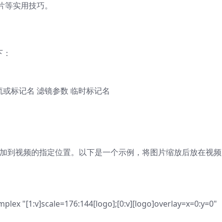
片等实用技巧。
下：
流或标记名 滤镜参数 临时标记名
命令将图片添加到视频的指定位置。以下是一个示例，将图片缩放后放在视
omplex "[1:v]scale=176:144[logo];[0:v][logo]overlay=x=0:y=0"