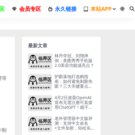
区
会员专区
永久链接
本站APP
最新文章
林丹夺冠、刘翔摔
倒，美图秀秀手机版
2.0美容功能成亮点？
护眼落地灯选购指
理等
南：如何避免刺眼伤
眼？三大关键要点解
析
4月2日凌晨OpenAI
宣布无需注册可直接
用ChatGPT！能干
啥？
老外管理器中文版评
测：支持中文命名
+文件加密，轻松实
作制
现安全压缩解压缩