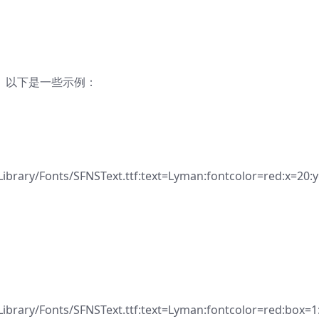
水印。以下是一些示例：
Library/Fonts/SFNSText.ttf:text=Lyman:fontcolor=red:x=20:
Library/Fonts/SFNSText.ttf:text=Lyman:fontcolor=red:box=1