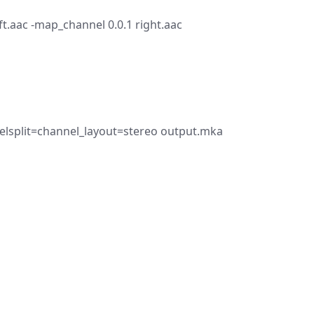
ft.aac -map_channel 0.0.1 right.aac
nnelsplit=channel_layout=stereo output.mka