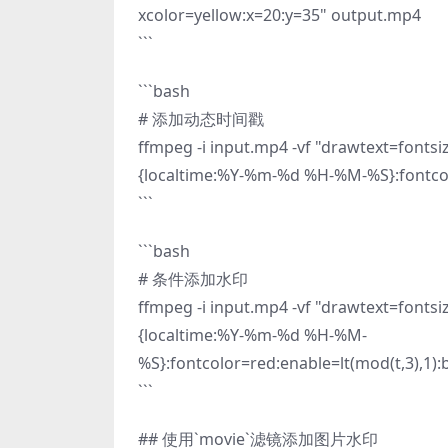
xcolor=yellow:x=20:y=35" output.mp4
```
```bash
# 添加动态时间戳
ffmpeg -i input.mp4 -vf "drawtext=fontsi
{localtime:%Y-%m-%d %H-%M-%S}:fontcol
```
```bash
# 条件添加水印
ffmpeg -i input.mp4 -vf "drawtext=fontsi
{localtime:%Y-%m-%d %H-%M-
%S}:fontcolor=red:enable=lt(mod(t,3),1)
```
## 使用`movie`滤镜添加图片水印