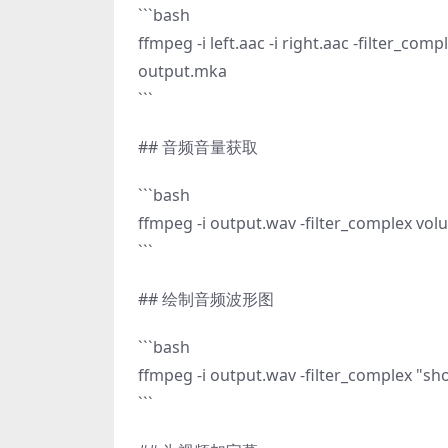
```bash
ffmpeg -i left.aac -i right.aac -filter_co
output.mka
```
## 音频音量获取
```bash
ffmpeg -i output.wav -filter_complex volu
```
## 绘制音频波形图
```bash
ffmpeg -i output.wav -filter_complex "
```