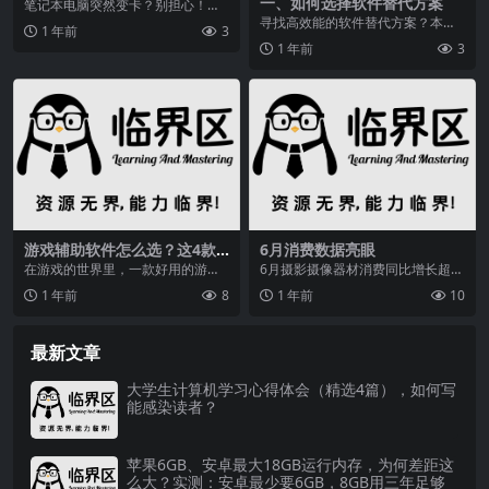
一、如何选择软件替代方案
笔记本电脑突然变卡？别担心！本
文将为你详细解析电脑卡顿的常见
寻找高效能的软件替代方案？本指
1 年前
3
原因，并提供实用的解...
南为您推荐多款多功能替代软件，
1 年前
3
解析软件选择逻辑，助...
游戏辅助软件怎么选？这4款
6月消费数据亮眼
便捷软件或许有你心仪的一款
在游戏的世界里，一款好用的游戏
6月摄影摄像器材消费同比增长超8
辅助软件可以让玩家如虎添翼。但
0%，多元需求如何激发市场活力？
1 年前
8
1 年前
10
是面对众多的游戏辅助...
从社交记录到专业...
最新文章
大学生计算机学习心得体会（精选4篇），如何写
能感染读者？
苹果6GB、安卓最大18GB运行内存，为何差距这
么大？实测：安卓最少要6GB，8GB用三年足够