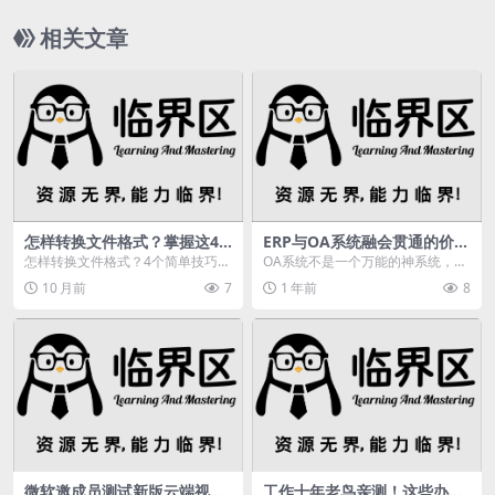
相关文章
怎样转换文件格式？掌握这4
ERP与OA系统融会贯通的价值
个技巧轻松搞定
及关系，听听华天动力怎么
怎样转换文件格式？4个简单技巧帮
OA系统不是一个万能的神系统，但
说？
你轻松搞定！在日常职业和生活
是在中国企业信息化建设的路上占
10 月前
7
1 年前
8
中，我们总是会遇到需...
据了重要地位。ER...
微软邀成员测试新版云端视频
工作十年老鸟亲测！这些办公