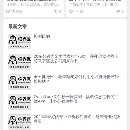
编辑工具Clipchamp，简化剪
软件涵盖所有电脑办公需求
IT之家 6 月 12 日消息，微软昨日
作为工作十年的老鸟，专门把办公
辑流程
（6 月 11 日）发布博文，邀请 Mi...
好用软件整理出来分享给值友们，
10 月前
6
1 年前
9
这些软件一定要试一试...
最新文章
检测目的
20多分钟内陌生号拨打175次！呼死你软件网上
随意下还被公司用来牟利
全民健身日：老年糖友如何利用小区健身器材轻
松控糖？
QuickLook文件秒开器实测：拯救信息过载的宝
藏APP，让办公效率翻倍
2024年最好的专业评价软件排名，这些专业优势
尽显