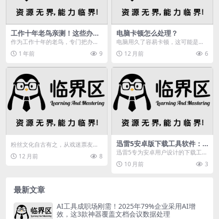
工作十年老鸟亲测！这些办公
电脑卡顿怎么处理？
软件涵盖所有电脑办公需求
作为工作十年的老鸟，专门把办公
电脑用久了容易卡顿，这可能是病
好用软件整理出来分享给值友们，
毒、垃圾文件、内存不足或硬件故
1 年前
9
12 月前
6
这些软件一定要试一试...
障等原因导致的。本文...
迅雷5安卓版下载工具软件：
粉丝文化自古有之，从戏迷票友到
集多功能于一体，体验超棒
现代追星族，粉丝社群的演变历程
迅雷5专为安卓用户设计的下载工具
12 月前
8
揭示了人类对偶像崇拜...
软件，它集成了高效下载、云存储
10 月前
3
及视频播放功能于一...
最新文章
AI工具成职场刚需！2025年79%企业采用AI增
效，这3款神器覆盖文档会议数据处理