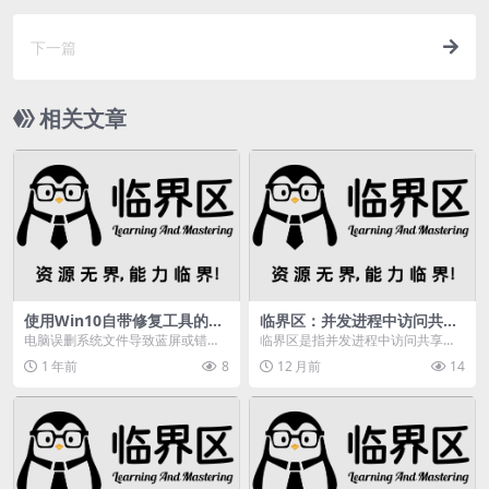
下一篇
相关文章
使用Win10自带修复工具的步
临界区：并发进程中访问共享
骤
变量程序段的详细介绍
电脑误删系统文件导致蓝屏或错
临界区是指并发进程中访问共享变
误？Win10自带修复工具来帮你解
量的程序段。临界区指的是一个访
1 年前
8
12 月前
14
决！本文详细教你如...
问共用资源的程序片段...