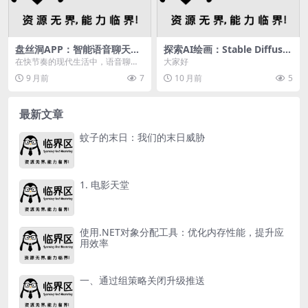
盘丝洞APP：智能语音聊天领
探索AI绘画：Stable Diffusio
航者，创新技术带来清晰流
n WebUI插件安装及常见问题
在快节奏的现代生活中，语音聊天
大家好
畅、生动有趣的交流体验
解答
软件以其便捷高效的沟通方式，成
9 月前
7
10 月前
5
为人们日常交流的重要...
最新文章
蚊子的末日：我们的末日威胁
1. 电影天堂
使用.NET对象分配工具：优化内存性能，提升应
用效率
一、通过组策略关闭升级推送