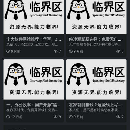
十大软件网站推荐：华军、ZO
纯净观影新选择：免费无广告
L、PC6，你的设备必备下载资
影视软件，高清流畅体验全解
老话说，巧妇难为无米之炊。现在
无广告观看是此类软件的核心特
源
析
的手机、电脑就是这个道理，如果
色。用户在观看影视内容时，无需
9 月前
7
9 月前
5
缺乏软件支持，没有高...
被任何形式的广告打断，...
一、办公效率：国产开源“黑
在家就能赚钱？这些线上写作
马”逆袭国际巨头
兼职方法你知道吗？快来看看
在数字时代，免费开源软件凭借技
家人们，是不是有时候想在家就能
术创新成为主流选择。本文精选10
把钱赚了，既能享受舒适的居家环
12 月前
9
9 月前
7
款覆盖办公、创作、...
境，又能增加一份收入...