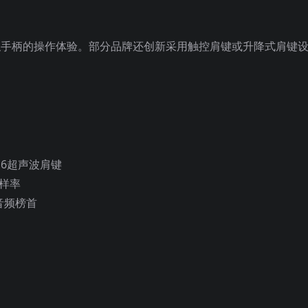
似手柄的操作体验。部分品牌还创新采用触控肩键或升降式肩键
擎，6超声波肩键
采样率
K音频榜首