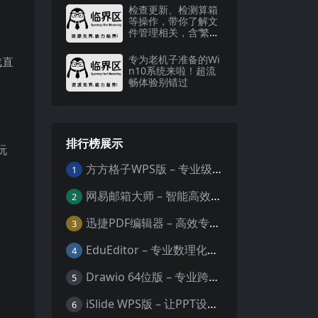
检查更新、检测算箱
等操作，带你了解文
件管理相关，含‘繁家
。
安装版’信息
专为老机子准备的Wi
戏直
n10系统来啦！超流
畅体验别错过
排行榜展示
玩
方方格子WPS版 – 专业级Excel/WPS表格效率增强插件
1
网易邮箱大师 – 智能高效的全平台邮箱管理专家
2
迅捷PDF编辑器 – 高效专业的PDF编辑与格式处理工具
3
EduEditor – 专业数理化公式与科学文档编辑器
4
Drawio 64位版 – 专业跨平台图表设计与协作工具
5
iSlide WPS版 – 让PPT设计效率提升10倍的专业插件
6