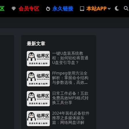
区
会员专区
永久链接
本站APP
最新文章
一键U盘装系统教
程：如何轻松将普通
U盘变引导盘？
FFmpeg使用方法全
解析：掌握命令结构
与参数选项，高效处
理音视频
日常工作必备！五款
免费高效MP3格式转
换工具分享
2024年装机必备软件
推荐之多媒体娱乐
篇：网络网盘详解