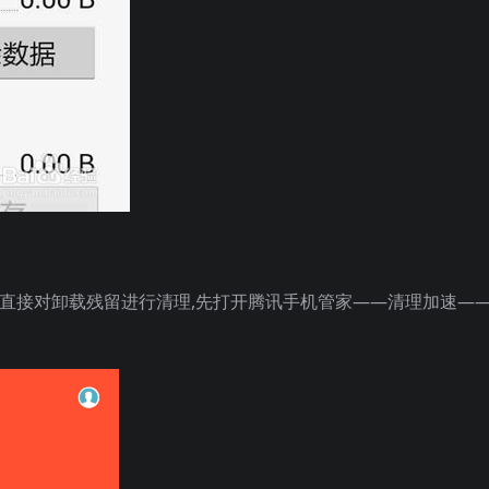
件,直接对卸载残留进行清理,先打开腾讯手机管家——清理加速—