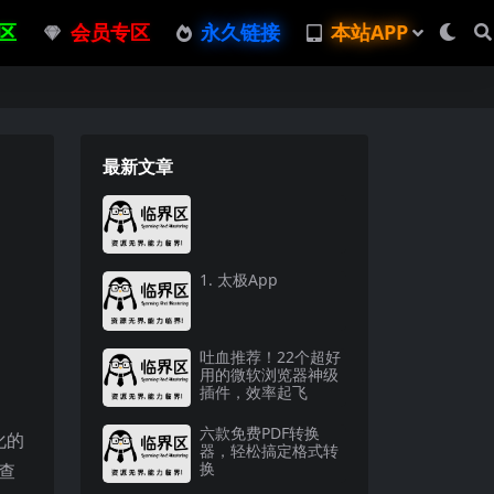
区
会员专区
永久链接
本站APP
最新文章
1. 太极App
吐血推荐！22个超好
用的微软浏览器神级
插件，效率起飞
六款免费PDF转换
化的
器，轻松搞定格式转
换
查