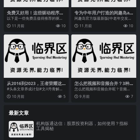
免费又好用！这些驱动程序更
专为中年用户打造的闲趣岛ap
新工具来袭，快看看适合你
p，丰富活动让生活多彩
以下是一些免费且值得推荐的驱动
闲趣岛官方版最新版(中老年交友软
吗？
程序更新工具，这些软件可以帮助
件) v7.7.02 安卓手机版,闲趣岛app
11 月前
10
11 月前
10
你检测、下载和更新电...
官...
从2016到2023，王者荣耀这
怎么把视频和音频合并？3种
些年变化有多大？你知道吗？
实用方法分享：手机电脑都能
#头条文章养成计划#文//丹青解说
怎么把视频和音频合并呢？音频和
轻松搞定
原创我是2016年接触王者荣耀的，
视频想要合并在一起还不简单吗，
10 月前
5
9 月前
7
当时只玩了...
我们可以借助视频剪辑...
最新文章
机构版通达信：股票投资利器，如何使用？指标
工具揭秘