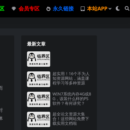
区
会员专区
永久链接
本站APP
最新文章
超实用！16个不为人
知资源网站，涵盖课
程学习等多种资源
而
WIN7系统内存4G或8
G，该装什么样的PS
软件？有何讲究？
对
超全论文资源大集
体
合！这些网站免费下
载实用文档啦