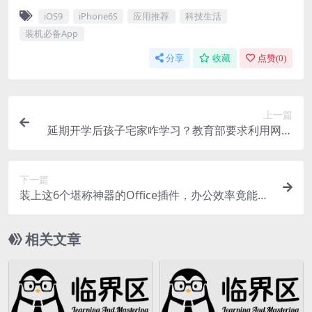
iOS9
iPhone6S
应用推荐
科技生活
装机必备App
分享
收藏
点赞(
0
)
上一篇
延期开学后孩子宅家咋学习？教育部要求利用网络
平台停课不停学
下一篇
装上这6个堪称神器的Office插件，办公效率竟能提
升数倍
相关文章