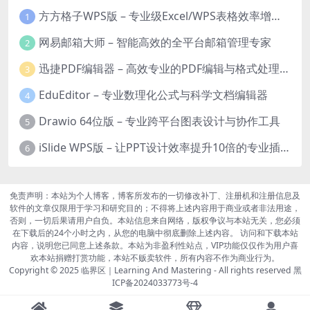
方方格子WPS版 – 专业级Excel/WPS表格效率增强插件
1
网易邮箱大师 – 智能高效的全平台邮箱管理专家
2
迅捷PDF编辑器 – 高效专业的PDF编辑与格式处理工具
3
EduEditor – 专业数理化公式与科学文档编辑器
4
Drawio 64位版 – 专业跨平台图表设计与协作工具
5
iSlide WPS版 – 让PPT设计效率提升10倍的专业插件
6
免责声明：本站为个人博客，博客所发布的一切修改补丁、注册机和注册信息及
软件的文章仅限用于学习和研究目的；不得将上述内容用于商业或者非法用途，
否则，一切后果请用户自负。本站信息来自网络，版权争议与本站无关，您必须
在下载后的24个小时之内，从您的电脑中彻底删除上述内容。 访问和下载本站
内容，说明您已同意上述条款。本站为非盈利性站点，VIP功能仅仅作为用户喜
欢本站捐赠打赏功能，本站不贩卖软件，所有内容不作为商业行为。
Copyright © 2025
临界区｜Learning And Mastering
- All rights reserved
黑
ICP备2024033773号-4