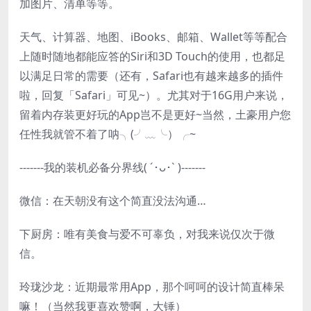
加图片、清单等等。
天气、计算器、地图、iBooks、邮箱、Wallet等等配合
上随时随地都能应答的Siri和3D Touch的使用，也都足
以满足日常的需要（还有，Safari也有越来越多的插件
啦，回复「Safari」可见~）。尤其对于16G用户来说，
留着内存装更好玩的App岂不是更好~当然，土豪用户您
任性我就管不着了呐╮(╯﹏╰）╭~
-------我的装机必备分界线( ´･ᴗ･` )-------
微信：在天朝没有这个简直没法沟通…
下厨房：唯有美食与爱不可辜负，对我来说仅次于微
信。
玲珑沙龙：近期最常用App，那个呵呵的设计简直棒呆
嘛！（当然我更喜欢赞啊，大锤）