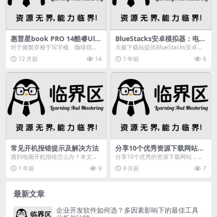
惠普星book PRO 14酷睿Ultr
BlueStacks安卓模拟器：电脑
a7 255H版，外出办公理想之
玩手游超方便，获巨头青睐
对于频繁穿梭于写字楼、咖啡馆、
天极下载站提供BlueStacks安卓模
选？
客户公司的外出办公人群而言，笔
拟器官方最新版免费下载。BlueSta
12 月前
14
1 年前
6
记本电脑不仅是 “移...
c...
常见开机报错提示及解决方法
分享10个优秀资源下载网站：
个个资源丰富还免费，电子
遇到电脑开机报错怎么办？本文详
分享10个优秀的资源下载网站，个
书、音乐任意下载
细介绍了常见的开机报错提示及相
个资源丰富还免费，你想要的资源
1 年前
9
9 月前
7
应的解决方法，包括C...
几乎都能找到!一个...
最新文章
企业开发软件如何选？多因素影响下的最佳工具