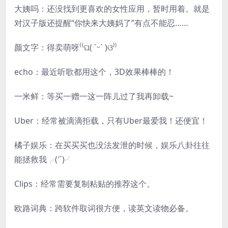
大姨吗：还没找到更喜欢的女性应用，暂时用着。就是
对汉子版还提醒“你快来大姨妈了”有点不能忍……
颜文字：得卖萌呀⁽⁽ଘ( ˊᵕˋ )ଓ⁾⁾
echo：最近听歌都用这个，3D效果棒棒的！
一米鲜：等买一赠一这一阵儿过了我再卸载~
Uber：经常被滴滴拒载，只有Uber最爱我！还便宜！
橘子娱乐：在买买买也没法发泄的时候，娱乐八卦往往
能拯救我╭(′`)╯
Clips：经常需要复制粘贴的推荐这个。
欧路词典：跨软件取词很方便，读英文读物必备。