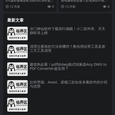
6月摄影摄像器材消费同比增长超8
新电脑装机必备六款免费软件推
0%，多元需求如何激发市场活力？
荐，包含去广告、听音乐、AI截
12 月前
9
12 月前
4
从社交记录到专业...
图、清理工具和AI助手...
最新文章
冷门神仙软件下载排行揭晓！小二软件库、天天
静听等上榜
清理注册表的方法有哪些？教你用自带工具及第
三方工具清理
建筑狗必看！pdf转dwg格式转换器Any DWG to
PDF Converter超实用？
比特梵德、Avast、诺顿三款知名杀毒软件的介绍
与优势