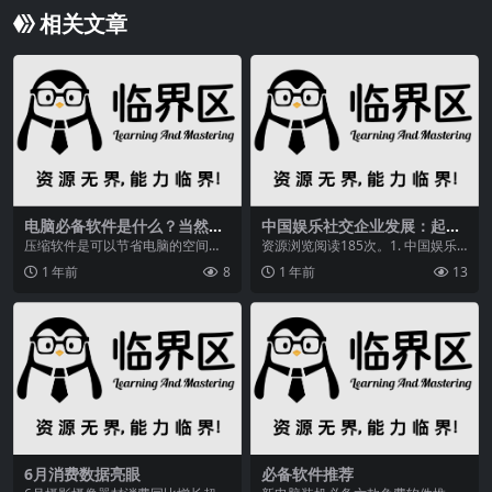
相关文章
电脑必备软件是什么？当然是
中国娱乐社交企业发展：起步
能节省空间、便捷管理的压缩
晚却增长快，出海面临哪些挑
压缩软件是可以节省电脑的空间，
资源浏览阅读185次。1. 中国娱乐
软件啦
战机遇？
加快文件的传输，便捷管理文件等
社交企业发展背景中国娱乐社交企
1 年前
8
1 年前
13
等，记得一定要给你的...
业的发展起步较...
6月消费数据亮眼
必备软件推荐