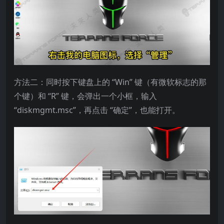
方法二：同时按下键盘上的 “Win” 键（有微软标志的那
个键）和 “R” 键，会弹出一个小框，输入
“diskmgmt.msc”，再点击 “确定”，也能打开。​