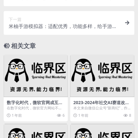
中英文转换
下一篇
米柚手游模拟器：适配优秀，功能多样，给手游爱
好者独特体验
相关文章
数字化时代，微软官网成互动
2023-2024年社交AI赛道改写
桥梁，核心功能大揭秘
交互逻辑，2025年却现危机？
在数字化时代，微软官方网站不仅
本文来自微信公众号“新商纪”，作
是一个信息发布的平台，更是微软
者：独孤依风。2023-2024年，社
1 年前
6
1 年前
8
与全球用户互动的桥梁...
交AI赛道...