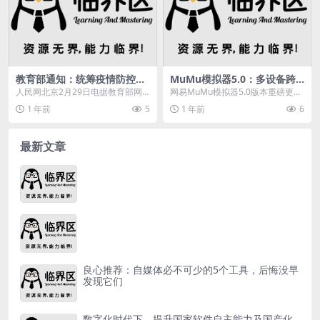
教育部通知：统筹疫情防控与
MuMu模拟器5.0：多设备跨
教育发展，做好在线教育教学
平台畅玩新纪元
人民网北京2月29日电据教育部网
网易MuMu模拟器5.0版本重磅更
站消息，教育部近日就统筹做好教
新，支持多设备畅玩、省内存、多
1 年前
5
1 年前
6
育系统疫情防控和教...
开功能，解决卡顿...
最新文章
良心推荐：自媒体必不可少的5个工具，后悔没早
发现它们
数字化时代下，提升国家软件自主能力及国产化