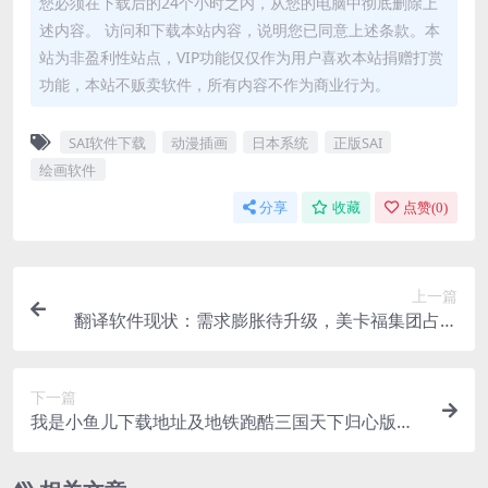
您必须在下载后的24个小时之内，从您的电脑中彻底删除上
述内容。 访问和下载本站内容，说明您已同意上述条款。本
站为非盈利性站点，VIP功能仅仅作为用户喜欢本站捐赠打赏
功能，本站不贩卖软件，所有内容不作为商业行为。
SAI软件下载
动漫插画
日本系统
正版SAI
绘画软件
分享
收藏
点赞(
0
)
上一篇
翻译软件现状：需求膨胀待升级，美卡福集团占市
场？
下一篇
我是小鱼儿下载地址及地铁跑酷三国天下归心版本
介绍