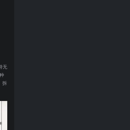
持无
种
、拆