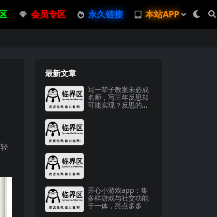
区
会员专区
永久链接
本站APP
最新文章
写一辈子教案未必成
名师，写三年反思却
可能实现？反思的关
键作用
们轻
开心小游戏app：集
多样游戏与社交功能
于一体，亮点多多