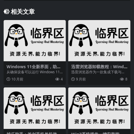
相关文章
Windows 11全新界面，助你
迅雷浏览器卸载教程：Windo
提升创造力与生产力，做好准
ws与macOS系统完整指南，
从确保设备可以运行 Windows 11
迅雷浏览器作为一款集成下载与网
备迎接它
附深度清理技巧
到备份文件和安装 Windows 11...
页浏览功能的软件，部分用户可能
10 月前
4
9 月前
8
因功能冗余或系统优化...