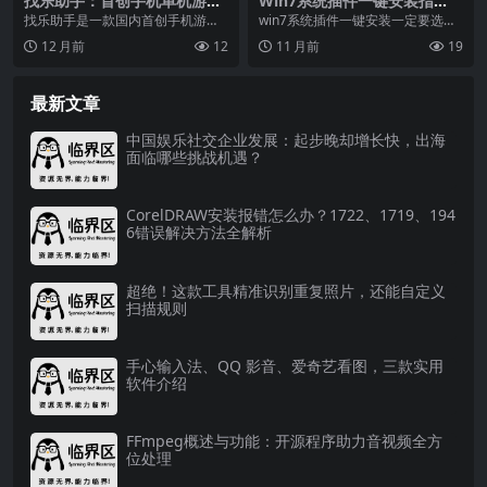
找乐助手：首创手机单机游戏
Win7系统插件一键安装指
对战平台，游戏辅助神器来袭
南！选无广告无病毒软件，附
找乐助手是一款国内首创手机游戏
win7系统插件一键安装一定要选择
教程优势
（单机游戏）对战平台，可实现“单
无广告插件，没有木马病毒的软件
12 月前
12
11 月前
19
机游戏，多人一起玩...
进行一键安装wi...
最新文章
中国娱乐社交企业发展：起步晚却增长快，出海
面临哪些挑战机遇？
CorelDRAW安装报错怎么办？1722、1719、194
6错误解决方法全解析
超绝！这款工具精准识别重复照片，还能自定义
扫描规则
手心输入法、QQ 影音、爱奇艺看图，三款实用
软件介绍
FFmpeg概述与功能：开源程序助力音视频全方
位处理