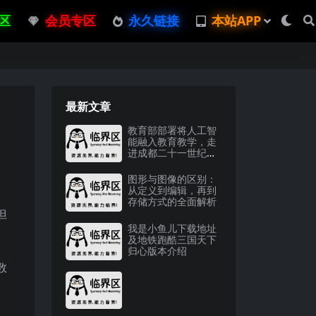
区
会员专区
永久链接
本站APP
最新文章
教育部部署将人工智
能融入教育教学，走
进成都二十一世纪学
校一探究竟
图形与图像的区别：
从定义到编辑，再到
存储方式的全面解析
但
我是小鱼儿下载地址
及地铁跑酷三国天下
归心版本介绍
数