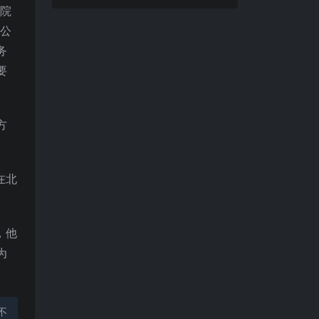
医院
家公
务
要
方
在北
，他
为
不