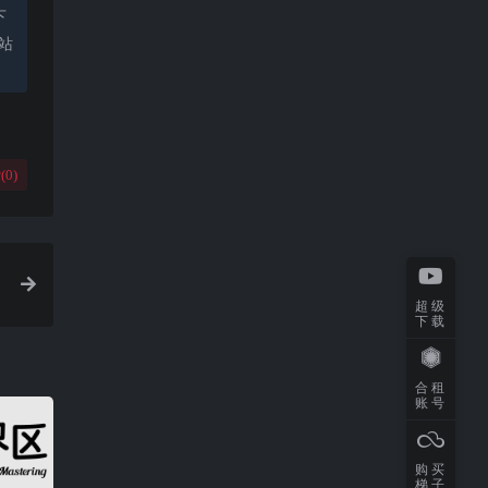
下
站
(
0
)
超级
下载
合租
账号
购买
梯子