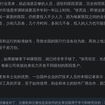
个行业里来，就必须派足够的人员，进驻到医院里面，完全按照
的市场需求调研就要花半年到一年以上时间。”张亮说，即便这
拓一家新的医院，仍然要投入不少人力，因为每家医院之间的业
造，少则几百条，几个月时间，多则几千条，投入的人力也可能
设和运行的标准缺失，导致全国的医疗行业各自为政。再加上地
设千差万别。
，如果能够拿下40家医院，就已经非常不错了。”张亮坦言，光
司，每家公司依据自身实力开发不同级别的医院客户。
更有本土化的优势。一位国外企业的IT技术人员对本报记者表示
析工具的开发，至于如何使用，则会和本土的软件厂商合作，因
切修改补丁、注册机和注册信息及软件的文章仅限用于学习和研究目的；