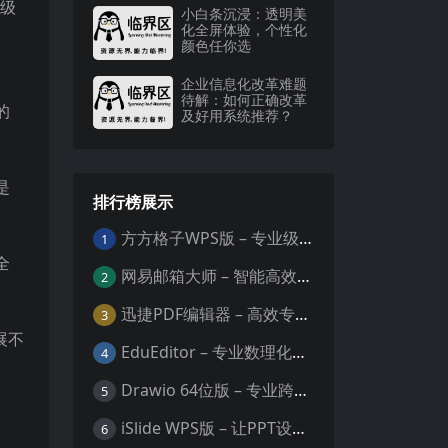
分级
小白条沉浸：透明美
化全屏体验，个性化
颜色任你选
企业信息化改革难题
待解：如何正确改革
的
及好用系统推荐？
是
排行榜展示
方方格子WPS版 – 专业级Excel/WPS表格效率增强插件
1
全
网易邮箱大师 – 智能高效的全平台邮箱管理专家
2
迅捷PDF编辑器 – 高效专业的PDF编辑与格式处理工具
3
展不
EduEditor – 专业数理化公式与科学文档编辑器
4
Drawio 64位版 – 专业跨平台图表设计与协作工具
5
iSlide WPS版 – 让PPT设计效率提升10倍的专业插件
6