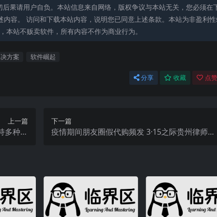
切后果请用户自负。本站信息来自网络，版权争议与本站无关，您必须在
述内容。 访问和下载本站内容，说明您已同意上述条款。本站为非盈利性
能，本站不贩卖软件，所有内容不作为商业行为。
解决方案
软件崛起
分享
收藏
点赞
上一篇
下一篇
持多种格
疫情期间朋友圈假代购频发 3·15之际贵州律师来
批量转换
支招？