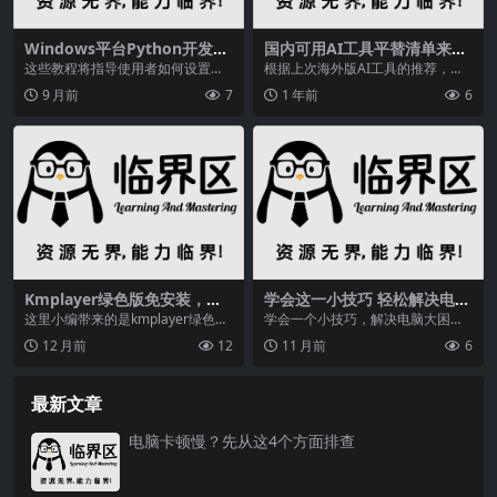
Windows平台Python开发指
国内可用AI工具平替清单来
南：环境搭建、工具集成与实
了！涵盖多场景，高效创作必
这些教程将指导使用者如何设置开
根据上次海外版AI工具的推荐，国
战教程
备
发环境、是否在原生 Windows 或
内可用平替清单来了！涵盖写作、
9 月前
7
1 年前
6
Windo...
设计、剪辑、内容管...
Kmplayer绿色版免安装，无
学会这一小技巧 轻松解决电脑
广告超稳定，支持多种音视频
运行卡顿大困扰
这里小编带来的是kmplayer绿色版
学会一个小技巧，解决电脑大困
格式
免安装版，此版本基于官方kmplay
扰！当你买了一台配置不差的电脑
12 月前
12
11 月前
6
er制...
用了两三年后，开机变得...
最新文章
电脑卡顿慢？先从这4个方面排查