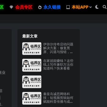
区
会员专区
永久链接
本站APP
最新文章
伊弥尔传奇启动问题
解决方案：修复黑
屏、闪退与报错，提
升游戏体验
在家就能赚钱？这些
线上写作兼职方法你
知道吗？快来看看
商业
信
秦皇岛诚思网络科
是
技：短视频剪辑如何
赋能科普传播与成人
构、
教育？