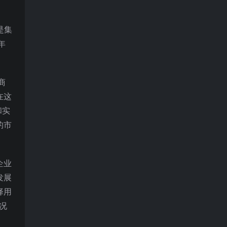
是集
年
商
在这
和实
的市
企业
发展
择用
况