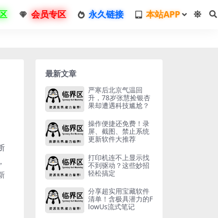
区
会员专区
永久链接
本站APP
最新文章
严寒后北京气温回
升，78岁张慧捡银杏
果却遭遇科技尴尬？
操作便捷还免费！录
屏、截图、禁止系统
更新软件大推荐
断
打印机连不上显示找
，
不到驱动？这些妙招
轻松搞定
新
分享超实用宝藏软件
清单！含极具潜力的F
lowUs流式笔记