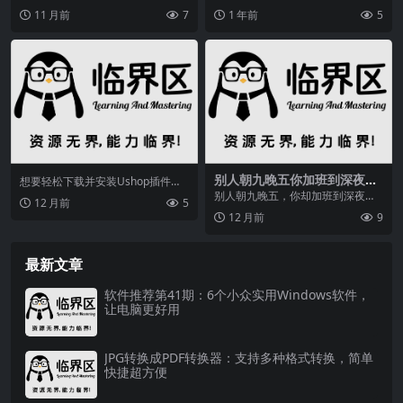
国的“手机必装软件”——91助手即
时，你会尝试很多方法来解决这个
11 月前
7
1 年前
5
将退出历史舞台...
问题。但是，有些解决方...
别人朝九晚五你加班到深夜？
想要轻松下载并安装Ushop插件？
这5款神器堪称职场作弊器
本教程将带你一步步完成操作，覆
别人朝九晚五，你却加班到深夜？
12 月前
5
盖360、360...
不是你不够努力，而是没找对工
12 月前
9
具！这 5 款高效办公...
最新文章
软件推荐第41期：6个小众实用Windows软件，
让电脑更好用
JPG转换成PDF转换器：支持多种格式转换，简单
快捷超方便