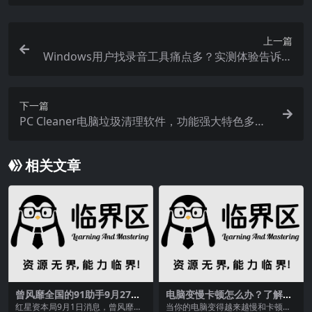
上一篇
Windows用户找录音工具痛点多？实测体验告诉你
核心要点
下一篇
PC Cleaner电脑垃圾清理软件，功能强大特色多，
免费又实用
相关文章
曾风靡全国的91助手9月27日
电脑变慢卡顿怎么办？了解这
停止服务，会员退费
几点原因及解决方法很重要
红星资本局9月1日消息，曾风靡全
当你的电脑变得越来越慢和卡顿