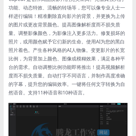
功能、动态特效、流畅的转场等，您可以像专业人士一
样进行编辑！精准删除直向影片的背景，并更换为上传
的图片或更改背景颜色。提高图像解析度而不损失质
量。调整影像颜色，为影像注入更多活力。修复损坏的
照片，或用颜色赋予它们新的生命。使用AI为您的黑白
照片着色。产生各种风格的AI人物像。变更影片的长宽
比例，为背景加上颜色、图像或模糊效果，满足各种平
台的需求。自动调整比例功能即将推出！提高视频解析
度而不损失质量。自动打字不同语言，并制作高度准确
的字幕，提升您的编辑效率。一键将任何文字转换为自
然语音。支持11种语音和10种语言。