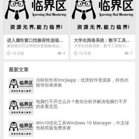
进入属性窗口找兼容性选项
大学生阅卷系统：数字工具如
卡，勾选模拟版本并保存设置
何助力教学效率创新？
兼容模式可以帮助你更顺畅地运行
大学生阅卷系统：数字工具助力教
那些在新系统上可能出现问题的程
学效率创新
10 月前
4
10 月前
7
序。你在Window...
最新文章
冷眸软件库lmrjkapp：优质软件资源多，特色功
能等你来体验
电脑打不开怎么办？教你分析并解决电脑打不开
的多重意思
Win10优化工具Windows 10 Manager，中文绿
色精简版免费来袭