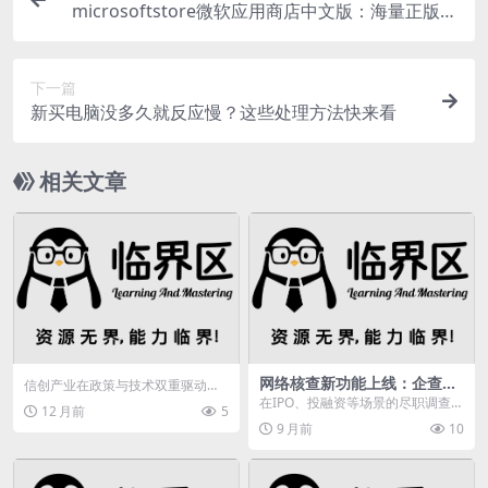
microsoftstore微软应用商店中文版：海量正版软
件，功能特色超丰富
下一篇
新买电脑没多久就反应慢？这些处理方法快来看
相关文章
网络核查新功能上线：企查查
信创产业在政策与技术双重驱动
助力律所、投行，提升效率与
下，正经历从“能用”到“好用”的关键
在IPO、投融资等场景的尽职调查过
12 月前
5
准确性
跃迁。本文深入探...
程中，工作人员需要对源网数据进
9 月前
10
行页面截图或者文...