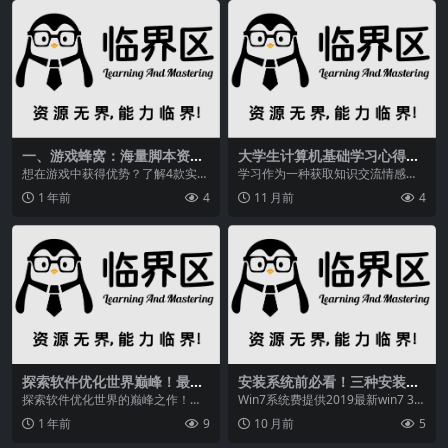
一、游戏蜂窝：海量脚本资
大学生计算机基础学习心得：
源，操作便捷
开发潜能、发展智力的有力形
想在游戏中获得优势？了解4款实用
学习作为一种获取知识交流情感的
式
游戏辅助软件，从海量脚本到精准
方式，已经成为人们日常生活中不
1 年前
4
11 月前
4
修改，总有一款适合...
可缺少的一项重要内容...
探索软件优化世界巅峰！最新
安装系统前必看！三种安装系
最热优化软件排行榜揭晓
统方法及C盘数据备份要点
探索软件优化世界的巅峰之作！最
Win7系统费提供2019最新win7 32/
新最热的优化软件软件哪个最好用
win7 64位旗舰版系统下载资源...
1 年前
9
10 月前
5
排行榜揭晓，汇集业界...