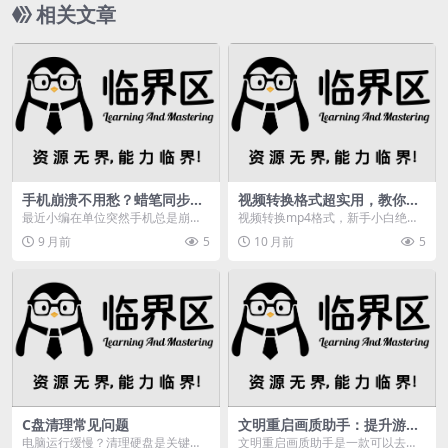
相关文章
手机崩溃不用愁？蜡笔同步来
视频转换格式超实用，教你如
解忧：安卓数据备份恢复全体
何将视频转换成mp4格式？
最近小编在单位突然手机总是崩
视频转换mp4格式，新手小白绝对
验
溃，需要恢复出厂设置，可是没有
不能错过的5个高效方法,视频,播放
9 月前
5
10 月前
5
数据线无法备份资料，怎...
器,转换器,编...
C盘清理常见问题
文明重启画质助手：提升游戏
画质，畅享自定义编辑功能
电脑运行缓慢？清理硬盘是关键！
文明重启画质助手是一款可以去将