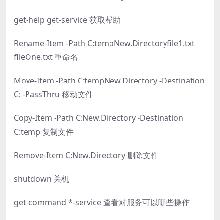
get-help get-service 获取帮助
Rename-Item -Path C:tempNew.Directoryfile1.txt
fileOne.txt 重命名
Move-Item -Path C:tempNew.Directory -Destination
C: -PassThru 移动文件
Copy-Item -Path C:New.Directory -Destination
C:temp 复制文件
Remove-Item C:New.Directory 删除文件
shutdown 关机
get-command *-service 查看对服务可以哪些操作