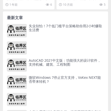
面对市面上众多C盘清理软件，如何
为玩家们提供许多帮助性的设定的
1 年前
6
10 月前
5
选择合适的工具？本...
手游，玩家们在这款游...
最新文章
失业别怕！7个低门槛平台策略助你用2小时赚取
生活费
AutoCAD 2021中文版：功能强大的设计软件，
支持机械、建筑、工程制图
微软Windows 7停止官方支持，VxKex NEXT能
否带来转机？